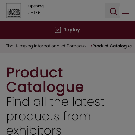
Opening
J-179
Ope
Open sea
Replay
The Jumping International of Bordeaux
Product Catalogue
Product
Catalogue
Find all the latest
products from
exhibitors