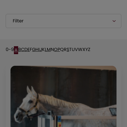
Filter
0-9
B
C
D
E
F
G
H
I
J
K
L
M
N
O
P
Q
R
S
T
U
V
W
X
Y
Z
A