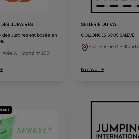
E DES JURAIRES
SELLERIE DU VAL
ie des Juraires est basée en
COLLONGES SOUS SALEVE -
le...
Hall 1 - Allée C - Stand
 - Allée A - Stand n° 2901
 +
En savoir +
OSANT