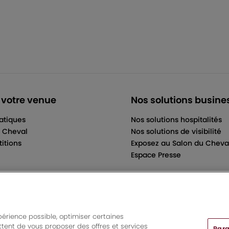
 votre venue
Nos solutions busine
ratiques
Nos solutions hospitalités
u Cheval
Nos solutions de visibilité
itions
Exposez au Salon du Cheva
Espace Presse
périence possible, optimiser certaines
tent de vous proposer des offres et services
Para