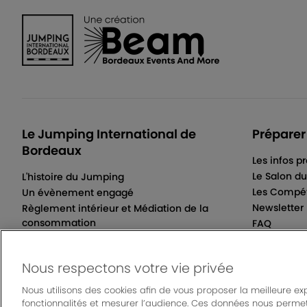
Le Jumping International de
Préparer
Bordeaux
Les infos p
Le Salon d
L'histoire du Jumping
Les Compét
Un évènement engagé
Newsletter
Règlement intérieur et Médiation de la
consommation
FAQ
Conditions Générales de Vente
Nous respectons votre vie privée
Nous utilisons des cookies afin de vous proposer la meilleure ex
fonctionnalités et mesurer l’audience. Ces données nous permet