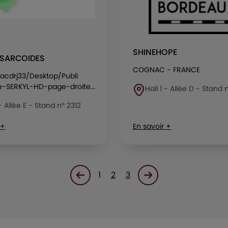
SHINEHOPE
-SARCOIDES
COGNAC - FRANCE
acdrj33/Desktop/Publi
e-SERKYL-HD-page-droite...
Hall 1 - Allée D - Stand 
 - Allée E - Stand n° 2312
 +
En savoir +
1
2
3
Page précédente
Page suivante<