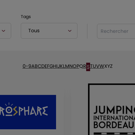
Tags
Rechercher
0-9
A
B
C
D
E
F
G
H
I
J
K
L
M
N
O
P
Q
R
T
U
V
W
X
Y
Z
S