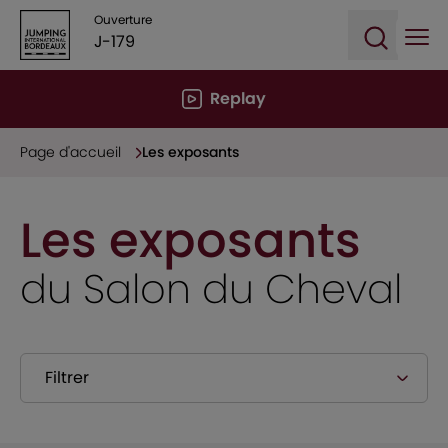
Ouverture
J-179
Ope
Open sea
Replay
Page d'accueil
Les exposants
Les exposants
du Salon du Cheval
Filtrer