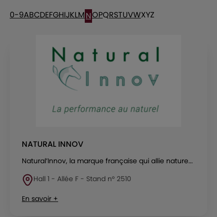
0-9
A
B
C
D
E
F
G
H
I
J
K
L
M
O
P
Q
R
S
T
U
V
W
X
Y
Z
N
NATURAL INNOV
Natural’Innov, la marque française qui allie nature...
Hall 1 - Allée F - Stand n° 2510
En savoir +