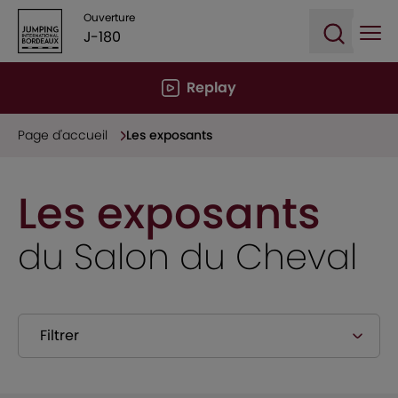
Ouverture
J-180
Ope
Open sea
Replay
Page d'accueil
Les exposants
Les exposants
du Salon du Cheval
Filtrer