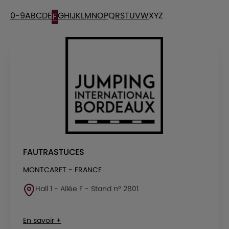
0-9
A
B
C
D
E
G
H
I
J
K
L
M
N
O
P
Q
R
S
T
U
V
W
X
Y
Z
F
FAUTRASTUCES
MONTCARET - FRANCE
Hall 1 - Allée F - Stand n° 2801
En savoir +