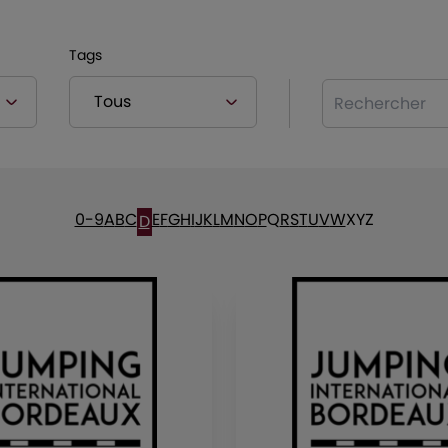
Tags
Rechercher
0-9
A
B
C
E
F
G
H
I
J
K
L
M
N
O
P
Q
R
S
T
U
V
W
X
Y
Z
D