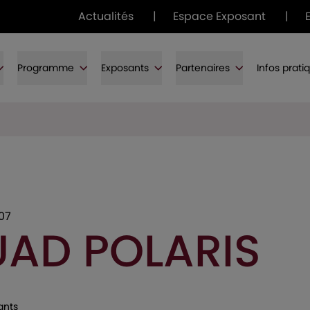
Actualités
|
Espace Exposant
|
Programme
Exposants
Partenaires
Infos prati
907
UAD POLARIS
ants