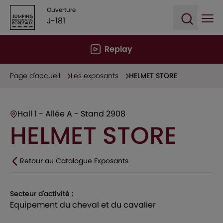
Ouverture
J-181
Ope
Open sea
Replay
Page d'accueil
Les exposants
HELMET STORE
Hall 1 - Allée A - Stand 2908
HELMET STORE
Retour au Catalogue Exposants
Secteur d'activité :
equipement du cheval et du cavalier