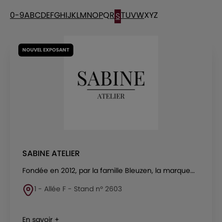
0-9
A
B
C
D
E
F
G
H
I
J
K
L
M
N
O
P
Q
R
T
U
V
W
X
Y
Z
S
NOUVEL EXPOSANT
SABINE ATELIER
Fondée en 2012, par la famille Bleuzen, la marque...
1 - Allée F - Stand n° 2603
En savoir +