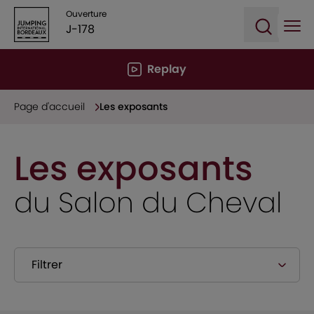
Ouverture
J-178
Ope
Open sea
Replay
Page d'accueil
Les exposants
Les exposants
du Salon du Cheval
Filtrer