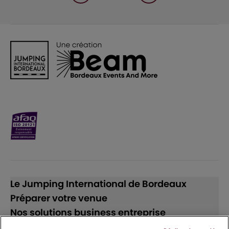
Le Jumping International de Bordeaux
Préparer votre venue
Nos solutions business entreprise