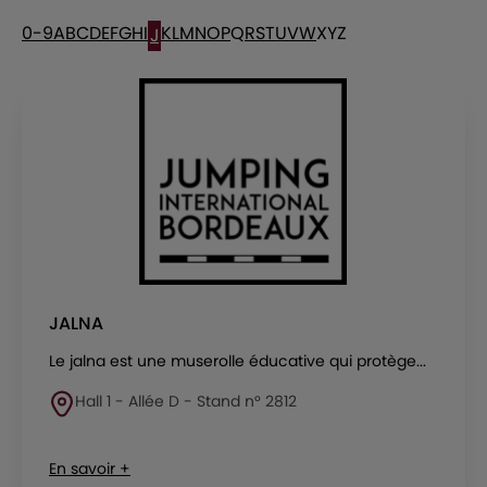
0-9
A
B
C
D
E
F
G
H
I
K
L
M
N
O
P
Q
R
S
T
U
V
W
X
Y
Z
J
JALNA
Le jalna est une muserolle éducative qui protège...
Hall 1 - Allée D - Stand n° 2812
En savoir +