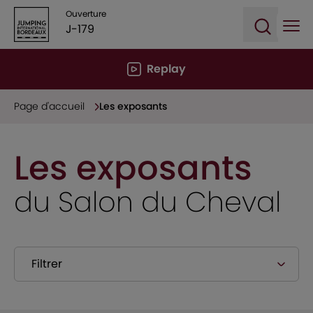
Ouverture
J-179
Ope
Open sea
Replay
Page d'accueil
Les exposants
Les exposants
du Salon du Cheval
Filtrer