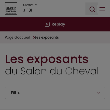
Ouverture
J-181
Ope
Open sea
Replay
Page d'accueil
Les exposants
Les exposants
du Salon du Cheval
Filtrer