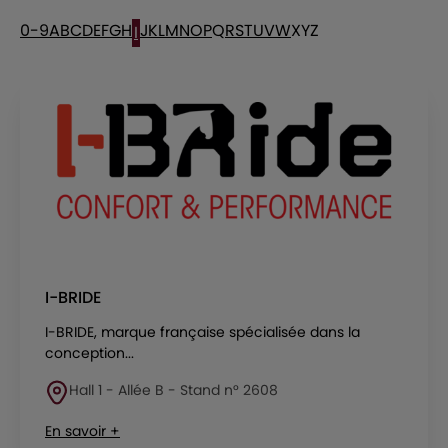
0-9
A
B
C
D
E
F
G
H
J
K
L
M
N
O
P
Q
R
S
T
U
V
W
X
Y
Z
I
I-BRIDE
I-BRIDE, marque française spécialisée dans la
conception...
Hall 1 - Allée B - Stand n° 2608
En savoir +