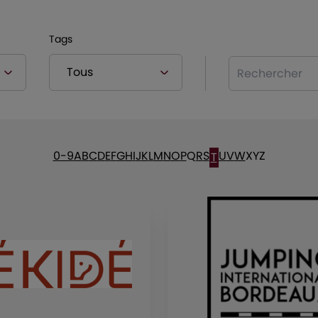
Tags
Rechercher
0-9
A
B
C
D
E
F
G
H
I
J
K
L
M
N
O
P
Q
R
S
U
V
W
X
Y
Z
T