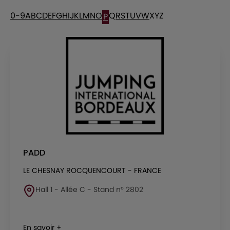
0-9
A
B
C
D
E
F
G
H
I
J
K
L
M
N
O
Q
R
S
T
U
V
W
X
Y
Z
P
PADD
LE CHESNAY ROCQUENCOURT - FRANCE
Hall 1 - Allée C - Stand n° 2802
En savoir +