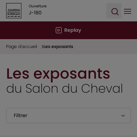
Ouverture
J-180
Ope
Open sea
Replay
Page d'accueil
Les exposants
Les exposants
du Salon du Cheval
Filtrer