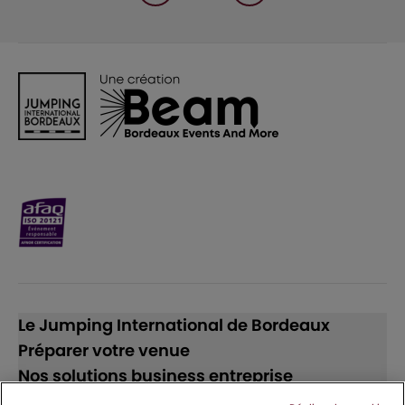
Le Jumping International de Bordeaux
Préparer votre venue
Nos solutions business entreprise