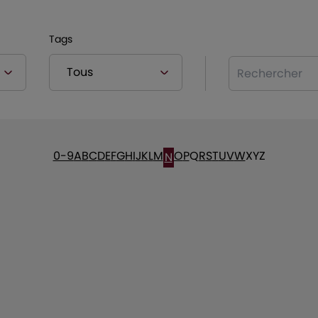
Tags
Rechercher
0-9
A
B
C
D
E
F
G
H
I
J
K
L
M
O
P
Q
R
S
T
U
V
W
X
Y
Z
N