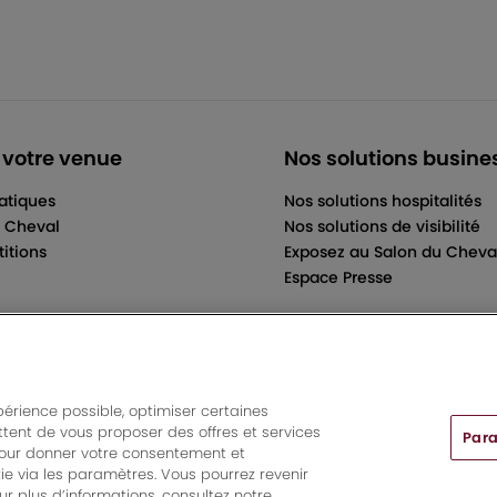
 votre venue
Nos solutions busine
ratiques
Nos solutions hospitalités
u Cheval
Nos solutions de visibilité
itions
Exposez au Salon du Cheva
Espace Presse
périence possible, optimiser certaines
tent de vous proposer des offres et services
Para
ts And More | Rue Jean Samazeuilh - CS 20088 - 33070 Bordeau
pour donner votre consentement et
More
|
Mentions légales
|
Règlement général des manifestations
ie via les paramètres. Vous pourrez revenir
Paramètres des cookies
r plus d’informations, consultez notre