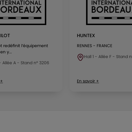
ILOT
HUNTEX
ot redéfinit l’équipement
RENNES - FRANCE
en y...
Hall 1 - Allée F - Stand 
 - Allée A - Stand n° 3206
 +
En savoir +