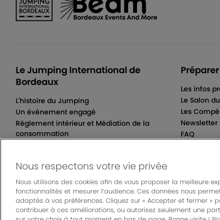
Le Jumping International de
Préparer
Bordeaux
Les infos p
Le Salon d
L'histoire du Jumping
Les Compét
Un évènement engagé
Newsletter
Règlement intérieur et Médiation de la
consommation
FAQ
Conditions Générales de Vente
Nous respectons votre vie privée
Nous utilisons des cookies afin de vous proposer la meilleure ex
fonctionnalités et mesurer l’audience. Ces données nous permet
© Bordeaux Even
adaptés à vos préférences. Cliquez sur « Accepter et fermer » 
Un événement organisé par Bordeaux Events And 
contribuer à ces améliorations, ou autorisez seulement une part
sur votre choix à tout moment en bas de page. Bonne visite ! Pou