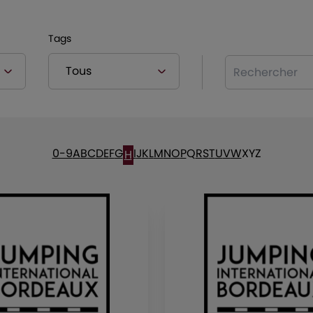
Tags
Rechercher
0-9
A
B
C
D
E
F
G
I
J
K
L
M
N
O
P
Q
R
S
T
U
V
W
X
Y
Z
H