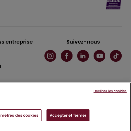
ss entreprise
Suivez-nous
l
Décliner les cookies
mètres des cookies
Accepter et fermer
x cedex - France
|
Charte de protection des données personnelles
|