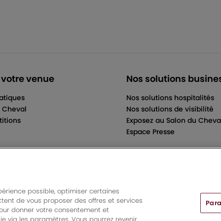
 votre venue
Nos solutions busine
ratiques
Nos solutions hospitalités
u Cheval
Nos solutions de visibilité
itions
Exposez au Salon du Cheva
Espace Presse
périence possible, optimiser certaines
tent de vous proposer des offres et services
Para
ts And More | Rue Jean Samazeuilh - CS 20088 - 33070 Bordeau
pour donner votre consentement et
More
|
Mentions légales
|
Règlement général des manifestations
ie via les paramètres. Vous pourrez revenir