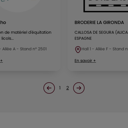
tho
BRODERIE LA GIRONDA
on de matériel d'équitation
CALLOSA DE SEGURA (ALICA
licols...
ESPAGNE
 - Allée A - Stand n° 2501
Hall 1 - Allée F - Stand 
 +
En savoir +
1
2
Page précédente
Page suivante<