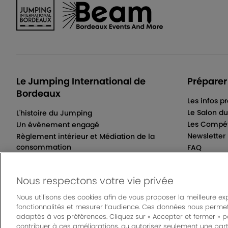
Le Jumping International de
Préparer
Bordeaux
Les infos p
Le Salon d
L'histoire du Jumping
Les Compét
Un évènement engagé
Newsletter
Règlement intérieur et Médiation de la
consommation
FAQ
Conditions Générales de Vente
Nous respectons votre vie privée
Nous utilisons des cookies afin de vous proposer la meilleure ex
fonctionnalités et mesurer l’audience. Ces données nous permet
© Bordeaux Even
adaptés à vos préférences. Cliquez sur « Accepter et fermer » 
Un événement organisé par Bordeaux Events And 
contribuer à ces améliorations, ou autorisez seulement une part