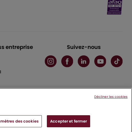
ss entreprise
Suivez-nous
l
Décliner les cookies
mètres des cookies
Accepter et fermer
x cedex - France
|
Charte de protection des données personnelles
|