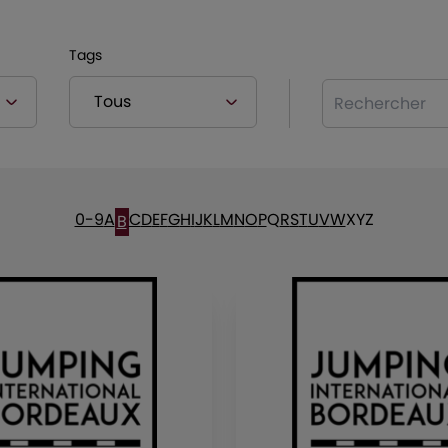
Tags
Rechercher
0-9
A
C
D
E
F
G
H
I
J
K
L
M
N
O
P
Q
R
S
T
U
V
W
X
Y
Z
B