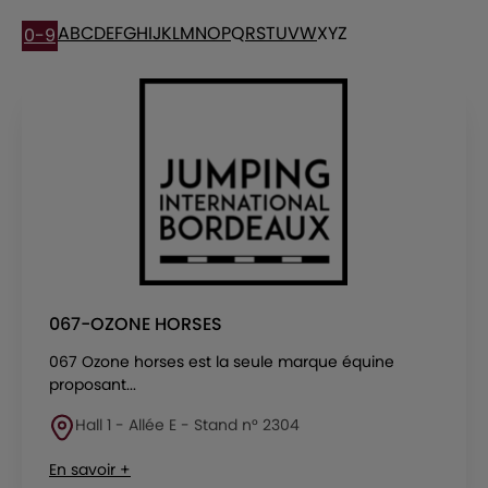
A
B
C
D
E
F
G
H
I
J
K
L
M
N
O
P
Q
R
S
T
U
V
W
X
Y
Z
0-9
067-OZONE HORSES
067 Ozone horses est la seule marque équine
proposant...
Hall 1 - Allée E - Stand n° 2304
En savoir +