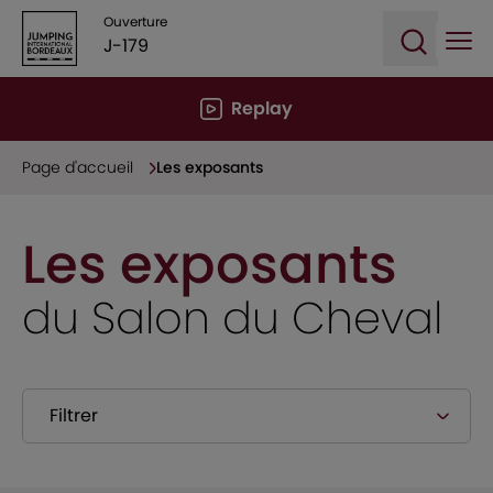
Ouverture
J-179
Ope
Open sea
Replay
Page d'accueil
Les exposants
Les exposants
du Salon du Cheval
Filtrer