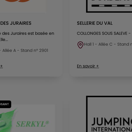
E DES JURAIRES
SELLERIE DU VAL
ie des Juraires est basée en
COLLONGES SOUS SALEVE -
le...
Hall 1 - Allée C - Stand
 - Allée A - Stand n° 2901
 +
En savoir +
OSANT