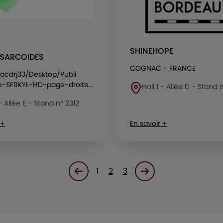
SHINEHOPE
-SARCOIDES
COGNAC - FRANCE
acdrj33/Desktop/Publi
e-SERKYL-HD-page-droite...
Hall 1 - Allée D - Stand 
 - Allée E - Stand n° 2312
 +
En savoir +
1
2
3
Page précédente
Page suivante<