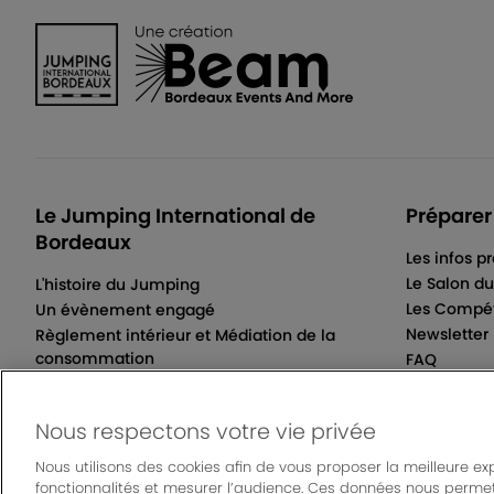
Le Jumping International de
Préparer
Bordeaux
Les infos p
Le Salon d
L'histoire du Jumping
Les Compét
Un évènement engagé
Newsletter
Règlement intérieur et Médiation de la
consommation
FAQ
Conditions Générales de Vente
Nous respectons votre vie privée
Nous utilisons des cookies afin de vous proposer la meilleure ex
fonctionnalités et mesurer l’audience. Ces données nous permet