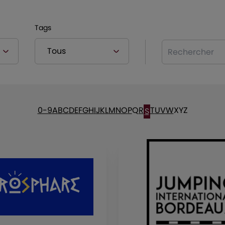
Tags
Rechercher
0-9
A
B
C
D
E
F
G
H
I
J
K
L
M
N
O
P
Q
R
T
U
V
W
X
Y
Z
S