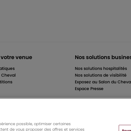
 votre venue
Nos solutions busine
ratiques
Nos solutions hospitalités
u Cheval
Nos solutions de visibilité
itions
Exposez au Salon du Cheva
Espace Presse
périence possible, optimiser certaines
tent de vous proposer des offres et services
Para