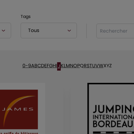
Tags
Rechercher
0-9
A
B
C
D
E
F
G
H
I
K
L
M
N
O
P
Q
R
S
T
U
V
W
X
Y
Z
J