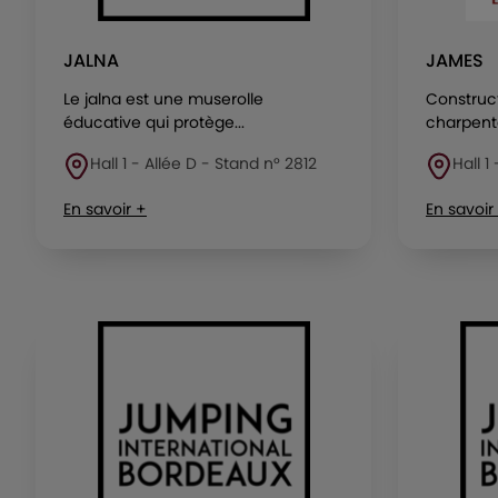
JALNA
JAMES
Le jalna est une muserolle
Construc
éducative qui protège...
charpente
Hall 1 - Allée D - Stand n° 2812
Hall 1
En savoir +
En savoir