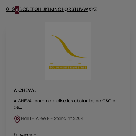
0-9
B
C
D
E
F
G
H
I
J
K
L
M
N
O
P
Q
R
S
T
U
V
W
X
Y
Z
A
A CHEVAL
A CHEVAL commercialise les obstacles de CSO et
de...
Hall 1 - Allée E - Stand n° 2204
En savoir +