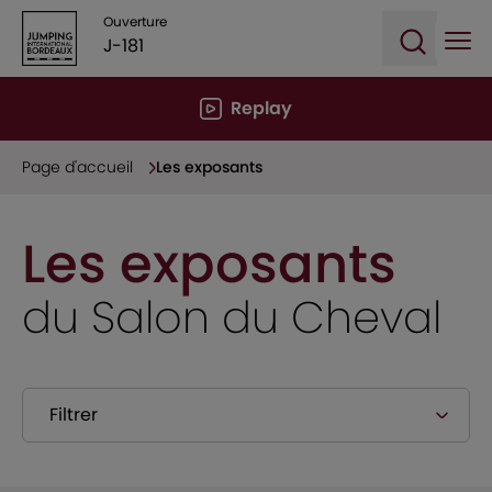
Ouverture
J-181
Ope
Open sea
Replay
Page d'accueil
Les exposants
Les exposants
du Salon du Cheval
Filtrer