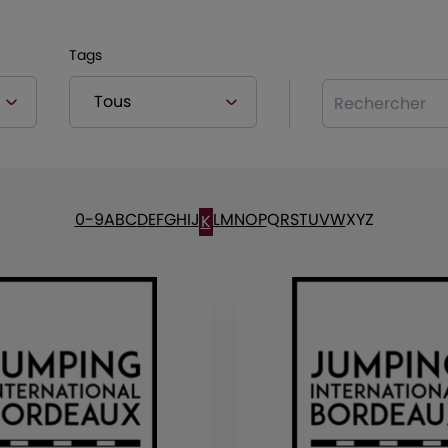
Tags
Rechercher
0-9
A
B
C
D
E
F
G
H
I
J
L
M
N
O
P
Q
R
S
T
U
V
W
X
Y
Z
K