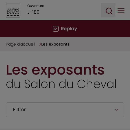
Ouverture
J-180
Ope
Open sea
Replay
Page d'accueil
Les exposants
Les exposants
du Salon du Cheval
Filtrer