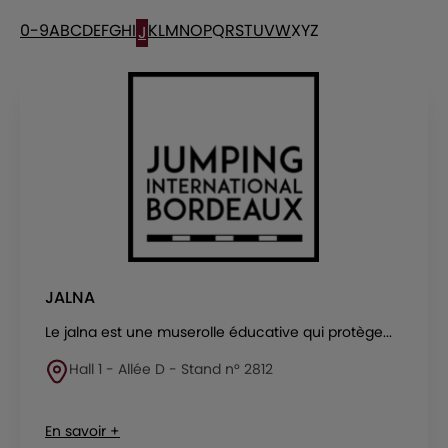
0-9
A
B
C
D
E
F
G
H
I
K
L
M
N
O
P
Q
R
S
T
U
V
W
X
Y
Z
J
JALNA
Le jalna est une muserolle éducative qui protège...
Hall 1 - Allée D - Stand n° 2812
En savoir +