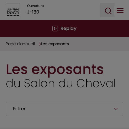
Ouverture
J-180
Ope
Open sea
Replay
Page d'accueil
Les exposants
Les exposants
du Salon du Cheval
Filtrer