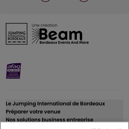
Le Jumping International de Bordeaux
Préparer votre venue
Nos solutions business entreprise