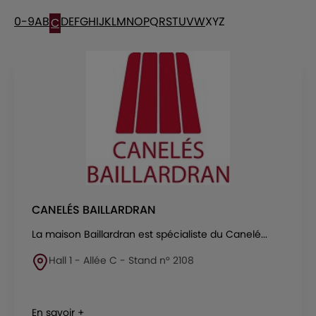
0-9
A
B
D
E
F
G
H
I
J
K
L
M
N
O
P
Q
R
S
T
U
V
W
X
Y
Z
C
CANELÉS BAILLARDRAN
La maison Baillardran est spécialiste du Canelé...
Hall 1 - Allée C - Stand n° 2108
En savoir +