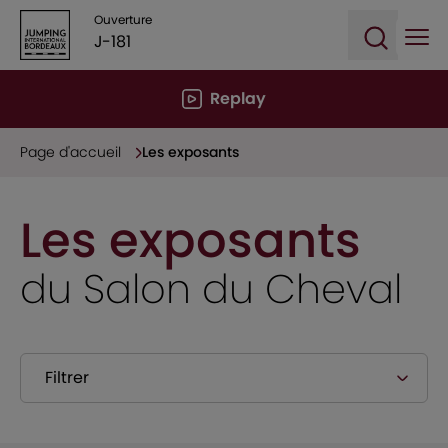
Ouverture
J-181
Ope
Open sea
Replay
Page d'accueil
Les exposants
Les exposants
du Salon du Cheval
Filtrer