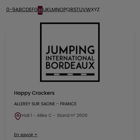
0-9
A
B
C
D
E
F
G
I
J
K
L
M
N
O
P
Q
R
S
T
U
V
W
X
Y
Z
H
Happy Crackers
ALLEREY SUR SAONE - FRANCE
Hall 1 - Allée C - Stand n° 2606
En savoir +