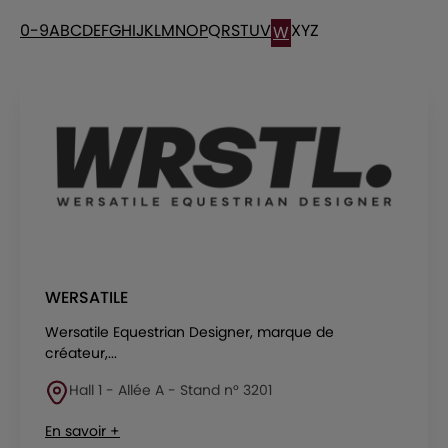
0-9
A
B
C
D
E
F
G
H
I
J
K
L
M
N
O
P
Q
R
S
T
U
V
X
Y
Z
W
WERSATILE
Wersatile Equestrian Designer, marque de
créateur,...
Hall 1 - Allée A - Stand n° 3201
En savoir +