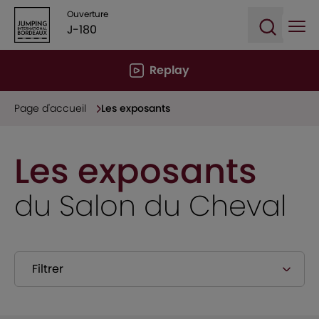
Ouverture
J-180
Ope
Open sea
Replay
Page d'accueil
Les exposants
Les exposants
du Salon du Cheval
Filtrer